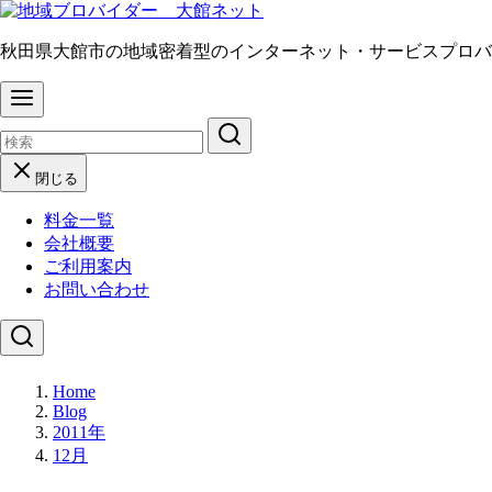
秋田県大館市の地域密着型のインターネット・サービスプロバ
閉じる
料金一覧
会社概要
ご利用案内
お問い合わせ
コ
Home
ン
Blog
テ
2011年
ン
12月
ツ
へ