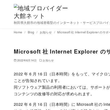
秋田県大館市の地域密着型のインターネット・サービスプロバイ
コ
Home
Blog
お知らせ
Microsoft 社 Internet Explore
ン
テ
Microsoft 社 Internet Explo
ン
ツ
2022年6月14日
お知らせ
へ
移
2022 年 6 月 16 日（日本時間）をもって、マイクロソフ
動
ことが告知されています。
同ソフトウェア製品の利用者においては、サポート
コンテンツの改修等の対応が求められます。
2022 年 6 月 16 日（日本時間）に Microsoft 社の 