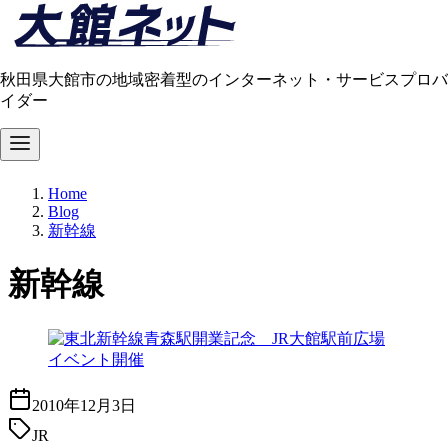
秋田県大館市の地域密着型のインターネット・サービスプロバ
イダー
コ
Home
ン
Blog
テ
新幹線
ン
ツ
新幹線
へ
移
動
2010年12月3日
JR