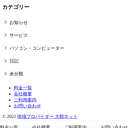
カテゴリー
お知らせ
サービス
パソコン・コンピューター
日記
未分類
料金一覧
会社概要
ご利用案内
お問い合わせ
© 2022
地域ブロバイダー 大館ネット
yStandard Theme
by
yosiakatsuki
Powered by
WordPress
料金一覧
会社概要
ご利用案内
お問い合わせ