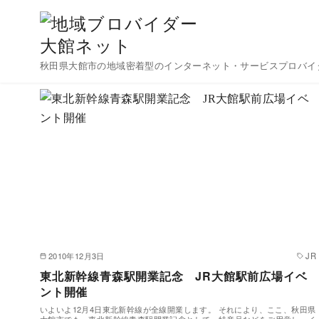
コ
Home
Blog
開通
ン
テ
開通
ン
秋田県大館市の地域密着型のインターネット・サービスプロバイ
ツ
へ
移
動
2010年12月3日
JR
東北新幹線青森駅開業記念 JR大館駅前広場イベ
ント開催
いよいよ12月4日東北新幹線が全線開業します。 それにより、ここ、秋田県
大館市でも、東北新幹線青森駅開業記念として、特産品などをご用意し、イ