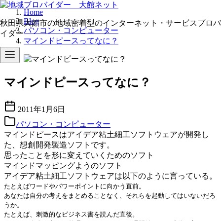
コ
Home
Blog
ン
秋田県大館市の地域密着型のインターネット・サービスプロバ
パソコン・コンピューター
テ
イダー
マインドピースってなに？
ン
ツ
へ
移
マインドピースってなに？
動
2011年1月6日
パソコン・コンピューター
マインドピースはアイデア粘土細工ソフトウェアが開発し
た、想創開発製造ソフトです。
思ったことを形に変えていくためのソフト
マインドマッピングようのソフト
アイデア粘土細工ソフトウェアは以下のように言っている。
たとえばワードやパワーポイントに向かう直前。
あなたは自分の考えをまとめることなく、それらを起動してはいないだろ
うか。
たとえば、刺激的なビジネス書を読んだ直後。