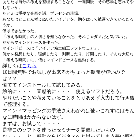
あなたは自分の考えを整理することなく、一週間後、その感動を忘れてや
しないか。
たとえば重要な企画会議、プレゼンの現場。
あなたはとことん考えぬいたアイデアを、胸をはって披露できているだろ
うか。
僕はできなかった。
「考える時間」の大切さを知らなかった。それじゃダメだと気づいた。
だからマインドピースを作った。
マインドピースは「アイデア粘土細工ソフトウェア」。
何かを発想したり、理解したり、判断したり、打開したり、そんな大切な
「考える時間」に、僕はマインドピースを起動する。
詳しくは
こちら
10日間無料でお試しが出来るがちょっと期間が短いので
は？？
慌ててインストールして試してみる。
絵的に・・・ 直感的に・・・ 使えるソフトだろう。
やりたいことや考えていることをとりあえず入力して行き後
で整理する。
マインドマッピングの手法さえわかれば使いこなすにはそん
なに時間はかからないはず。
まずは、お試しで・・・・
是非このソフトを使ったセミナーを開催したいもの
だ・・・ と 感動からビジネスへと思ってしまう悪い癖だ